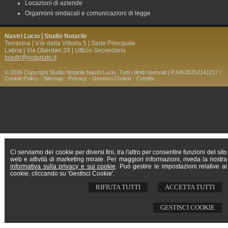
Locazioni di aziende
Organismi sindacali e comunicazioni di legge
Nastri Lucio | Studio Notarile
Terracina | V.le della Vittoria 5 | Sede Principale
Latina | Via Oberdan 24 | Ufficio Secondario
lnastri@notariato.it
© 2026 Copyright Studio Notarile Nastri Lucio. Tutti i diritti riservati | P.IVA 05752141217 |
Cookie Policy
-
Sitemap
-
Privacy
-
Gestisci Cookie
-
Credits
Ci serviamo dei cookie per diversi fini, tra l'altro per consentire funzioni del sito
web e attività di marketing mirate. Per maggiori informazioni, riveda la nostra
informativa sulla privacy e sui cookie
. Può gestire le impostazioni relative ai
cookie, cliccando su 'Gestisci Cookie'.
RIFIUTA TUTTI
ACCETTA TUTTI
GESTISCI COOKIE