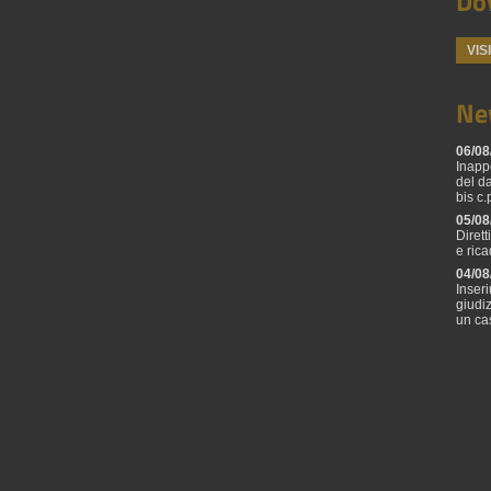
Do
VIS
Ne
06/08
Inapp
del d
bis c.
05/08
Diret
e ric
04/08
Inseri
giudi
un ca