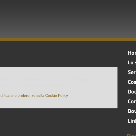
Ho
Lo 
Ser
ere dati e cookie di terze parti per migliorare l'esperienza utente.
Cos
 il plugin è necessario dare il consenso.
Doc
dificare le preferenze sulla Cookie Policy
Con
Do
Lin