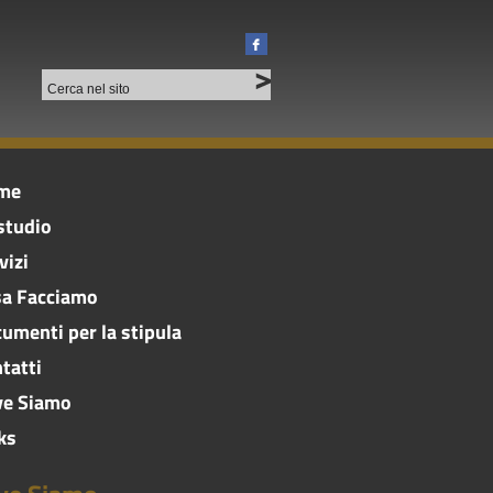
me
studio
vizi
a Facciamo
umenti per la stipula
tatti
ve Siamo
ks