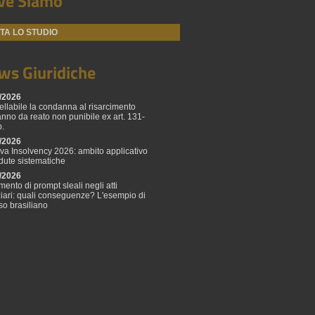
ve Siamo
ITA LO STUDIO
ws Giuridiche
/2026
ellabile la condanna al risarcimento
anno da reato non punibile ex art. 131-
p.
/2026
tiva Insolvency 2026: ambito applicativo
adute sistematiche
/2026
mento di prompt sleali negli atti
ziari: quali conseguenze? L'esempio di
so brasiliano